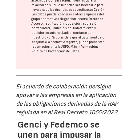
asociados.
Conservación:
mientras dure la
relación con Ud., o mientras sea necesario para
llevar a cabo las finalidades especificadas
Cesión:
Los datos pueden cederse a otras
empresas del
grupo
por motivos de gestión interna.
Derechos:
Acceso, rectificación, oposición, supresión,
portabilidad, limitación del tratatamiento y
decisiones automatizadas:
contacte con
nuestro DPD
. Si considera que el tratamiento no
se ajusta a la normativa vigente, puede presentar
reclamación ante la
AEPD
.
Más información:
Política de Protección de Datos
El acuerdo de colaboración persigue
apoyar a las empresas en la aplicación
de las obligaciones derivadas de la RAP
regulada en el Real Decreto 1055/2022
Genci y Fedemco se
unen para impusar la