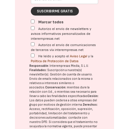
SUSCRIBIRME GRATIS
Marcar todos
Autorizo el envío de newsletters y
avisos informativos personalizados de
interempresas.net
Autorizo el envío de comunicaciones
de terceros vía interempresas.net
He leído y acepto el
Aviso Legal
y la
Política de Protección de Datos
Responsable:
Interempresas Media, S.L.U.
Finalidades:
Suscripción a nuestra(s)
newsletter(s). Gestión de cuenta de usuario.
Envío de emails relacionados con la misma o
relativos a intereses similares o
asociados.
Conservación:
mientras dure la
relación con Ud., o mientras sea necesario para
llevar a cabo las finalidades especificadas
Cesión:
Los datos pueden cederse a otras
empresas del
grupo
por motivos de gestión interna.
Derechos:
Acceso, rectificación, oposición, supresión,
portabilidad, limitación del tratatamiento y
decisiones automatizadas:
contacte con
nuestro DPD
. Si considera que el tratamiento no
se ajusta a la normativa vigente, puede presentar