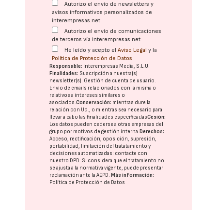
Autorizo el envío de newsletters y
avisos informativos personalizados de
interempresas.net
Autorizo el envío de comunicaciones
de terceros vía interempresas.net
He leído y acepto el
Aviso Legal
y la
Política de Protección de Datos
Responsable:
Interempresas Media, S.L.U.
Finalidades:
Suscripción a nuestra(s)
newsletter(s). Gestión de cuenta de usuario.
Envío de emails relacionados con la misma o
relativos a intereses similares o
asociados.
Conservación:
mientras dure la
relación con Ud., o mientras sea necesario para
llevar a cabo las finalidades especificadas
Cesión:
Los datos pueden cederse a otras
empresas del
grupo
por motivos de gestión interna.
Derechos:
Acceso, rectificación, oposición, supresión,
portabilidad, limitación del tratatamiento y
decisiones automatizadas:
contacte con
nuestro DPD
. Si considera que el tratamiento no
se ajusta a la normativa vigente, puede presentar
reclamación ante la
AEPD
.
Más información:
Política de Protección de Datos