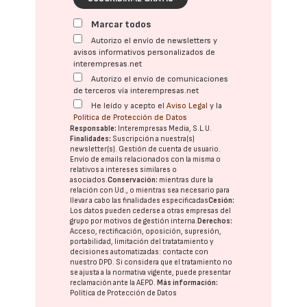
Marcar todos
Autorizo el envío de newsletters y
avisos informativos personalizados de
interempresas.net
Autorizo el envío de comunicaciones
de terceros vía interempresas.net
He leído y acepto el
Aviso Legal
y la
Política de Protección de Datos
Responsable:
Interempresas Media, S.L.U.
Finalidades:
Suscripción a nuestra(s)
newsletter(s). Gestión de cuenta de usuario.
Envío de emails relacionados con la misma o
relativos a intereses similares o
asociados.
Conservación:
mientras dure la
relación con Ud., o mientras sea necesario para
llevar a cabo las finalidades especificadas
Cesión:
Los datos pueden cederse a otras
empresas del
grupo
por motivos de gestión interna.
Derechos:
Acceso, rectificación, oposición, supresión,
portabilidad, limitación del tratatamiento y
decisiones automatizadas:
contacte con
nuestro DPD
. Si considera que el tratamiento no
se ajusta a la normativa vigente, puede presentar
reclamación ante la
AEPD
.
Más información:
Política de Protección de Datos