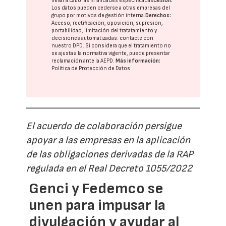
llevar a cabo las finalidades especificadas
Cesión:
Los datos pueden cederse a otras
empresas del
grupo
por motivos de gestión interna.
Derechos:
Acceso, rectificación, oposición, supresión,
portabilidad, limitación del tratatamiento y
decisiones automatizadas:
contacte con
nuestro DPD
. Si considera que el tratamiento no
se ajusta a la normativa vigente, puede presentar
reclamación ante la
AEPD
.
Más información:
Política de Protección de Datos
El acuerdo de colaboración persigue
apoyar a las empresas en la aplicación
de las obligaciones derivadas de la RAP
regulada en el Real Decreto 1055/2022
Genci y Fedemco se
unen para impusar la
divulgación y ayudar al