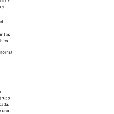
sos y
a y
el
xentas
bles.
a norma
n
 grupo
cada,
e una