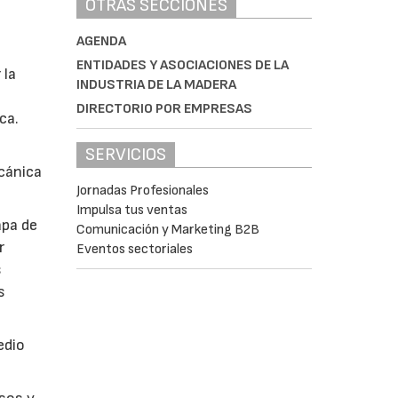
OTRAS SECCIONES
AGENDA
ENTIDADES Y ASOCIACIONES DE LA
 la
INDUSTRIA DE LA MADERA
DIRECTORIO POR EMPRESAS
ca.
SERVICIOS
cánica
Jornadas Profesionales
Impulsa tus ventas
apa de
Comunicación y Marketing B2B
r
Eventos sectoriales
s
s
edio