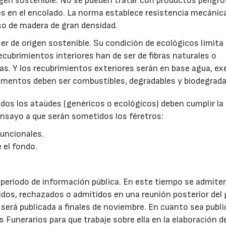
gen sostenible. No se pueden tratar con productos peligro
es en el encolado. La norma establece resistencia mecánic
o de madera de gran densidad.
er de origen sostenible. Su condición de ecológicos limita 
ecubrimientos interiores han de ser de fibras naturales o
cas. Y los recubrimientos exteriores serán en base agua, e
amentos deben ser combustibles, degradables y biodegrada
dos los ataúdes (genéricos o ecológicos) deben cumplir l
nsayo a que serán sometidos los féretros:
funcionales.
 el fondo.
período de información pública. En este tiempo se admite
dos, rechazados o admitidos en una reunión posterior del
 será publicada a finales de noviembre. En cuanto sea publi
s Funerarios para que trabaje sobre ella en la elaboración d