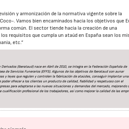
evisión y armonización de la normativa vigente sobre la
Coco-. Vamos bien encaminados hacia los objetivos que E
orma común. El sector tiende hacia la creación de una
e los requisitos que cumpla un ataúd en España sean los m
ania, etc.”
Derivados (Iberataud) nace en Abril de 2010, se integra en la Federación Española de
pea de Servicios Funerarios (EFFS). Algunos de los objetivos de Iberataud son aunar
s y leyes que regulen y controlen la fabricación de ataúdes, conseguir implantar una
e poder ofrecer a los clientes un producto de calidad, fiabilidad y respetuoso con el
presas para adaptarse a las nuevas situaciones y demandas del mercado, mejorando 
cualificación profesional de los trabajadores, así como mejorar la calidad de las empr