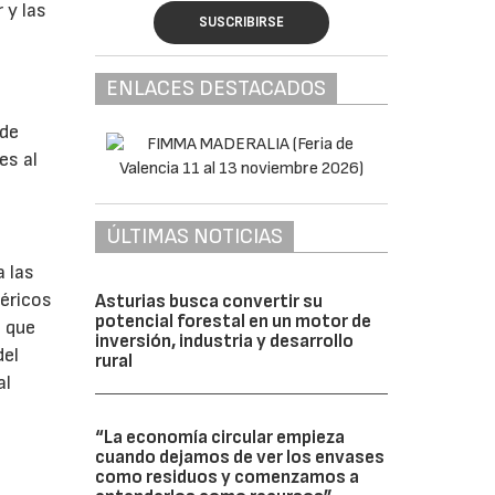
 y las
SUSCRIBIRSE
ENLACES DESTACADOS
 de
es al
ÚLTIMAS NOTICIAS
a las
néricos
Asturias busca convertir su
potencial forestal en un motor de
n que
inversión, industria y desarrollo
del
rural
al
“La economía circular empieza
cuando dejamos de ver los envases
como residuos y comenzamos a