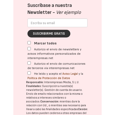
Suscríbase a nuestra
Newsletter -
Ver ejemplo
SUSCRIBIRME GRATIS
Marcar todos
Autorizo el envío de newsletters y
avisos informativos personalizados de
interempresas.net
Autorizo el envío de comunicaciones
de terceros vía interempresas.net
He leído y acepto el
Aviso Legal
y la
Política de Protección de Datos
Responsable:
Interempresas Media, S.L.U.
Finalidades:
Suscripción a nuestra(s)
newsletter(s). Gestión de cuenta de usuario.
Envío de emails relacionados con la misma o
relativos a intereses similares o
asociados.
Conservación:
mientras dure la
relación con Ud., o mientras sea necesario para
llevar a cabo las finalidades especificadas
Cesión:
Los datos pueden cederse a otras
empresas del