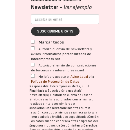
Newsletter -
Ver ejemplo
SUSCRIBIRME GRATIS
Marcar todos
Autorizo el envío de newsletters y
avisos informativos personalizados de
interempresas.net
Autorizo el envío de comunicaciones
de terceros vía interempresas.net
He leído y acepto el
Aviso Legal
y la
Política de Protección de Datos
Responsable:
Interempresas Media, S.L.U.
Finalidades:
Suscripción a nuestra(s)
newsletter(s). Gestión de cuenta de usuario.
Envío de emails relacionados con la misma o
relativos a intereses similares o
asociados.
Conservación:
mientras dure la
relación con Ud., o mientras sea necesario para
llevar a cabo las finalidades especificadas
Cesión:
Los datos pueden cederse a otras
empresas del
grupo
por motivos de gestión interna.
Derechos:
Acceso, rectificación, oposición, supresión,