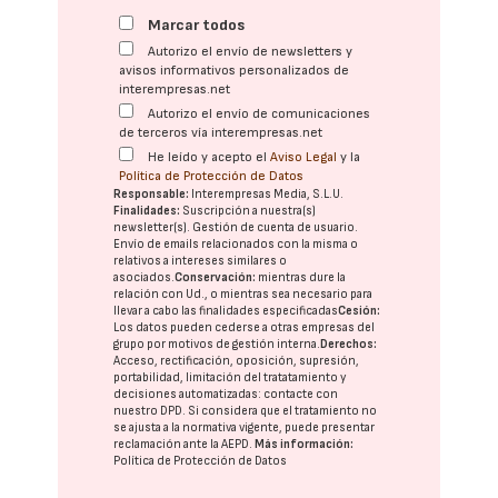
Marcar todos
Autorizo el envío de newsletters y
avisos informativos personalizados de
interempresas.net
Autorizo el envío de comunicaciones
de terceros vía interempresas.net
He leído y acepto el
Aviso Legal
y la
Política de Protección de Datos
Responsable:
Interempresas Media, S.L.U.
Finalidades:
Suscripción a nuestra(s)
newsletter(s). Gestión de cuenta de usuario.
Envío de emails relacionados con la misma o
relativos a intereses similares o
asociados.
Conservación:
mientras dure la
relación con Ud., o mientras sea necesario para
llevar a cabo las finalidades especificadas
Cesión:
Los datos pueden cederse a otras
empresas del
grupo
por motivos de gestión interna.
Derechos:
Acceso, rectificación, oposición, supresión,
portabilidad, limitación del tratatamiento y
decisiones automatizadas:
contacte con
nuestro DPD
. Si considera que el tratamiento no
se ajusta a la normativa vigente, puede presentar
reclamación ante la
AEPD
.
Más información:
Política de Protección de Datos