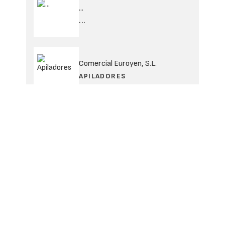
...
...
Comercial Euroyen, S.L.
APILADORES
Grúas articuladas
PALFINGER IBÉRICA
Palets de madera
EUROPEAN PALLET ASSOCIAT