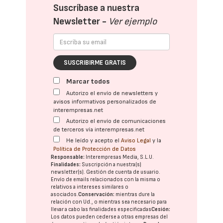
Suscríbase a nuestra
Newsletter -
Ver ejemplo
SUSCRIBIRME GRATIS
Marcar todos
Autorizo el envío de newsletters y
avisos informativos personalizados de
interempresas.net
Autorizo el envío de comunicaciones
de terceros vía interempresas.net
He leído y acepto el
Aviso Legal
y la
Política de Protección de Datos
Responsable:
Interempresas Media, S.L.U.
Finalidades:
Suscripción a nuestra(s)
newsletter(s). Gestión de cuenta de usuario.
Envío de emails relacionados con la misma o
relativos a intereses similares o
asociados.
Conservación:
mientras dure la
relación con Ud., o mientras sea necesario para
llevar a cabo las finalidades especificadas
Cesión:
Los datos pueden cederse a otras
empresas del