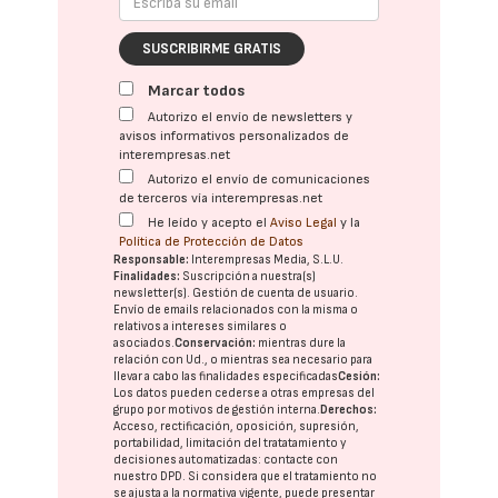
SUSCRIBIRME GRATIS
Marcar todos
Autorizo el envío de newsletters y
avisos informativos personalizados de
interempresas.net
Autorizo el envío de comunicaciones
de terceros vía interempresas.net
He leído y acepto el
Aviso Legal
y la
Política de Protección de Datos
Responsable:
Interempresas Media, S.L.U.
Finalidades:
Suscripción a nuestra(s)
newsletter(s). Gestión de cuenta de usuario.
Envío de emails relacionados con la misma o
relativos a intereses similares o
asociados.
Conservación:
mientras dure la
relación con Ud., o mientras sea necesario para
llevar a cabo las finalidades especificadas
Cesión:
Los datos pueden cederse a otras
empresas del
grupo
por motivos de gestión interna.
Derechos:
Acceso, rectificación, oposición, supresión,
portabilidad, limitación del tratatamiento y
decisiones automatizadas:
contacte con
nuestro DPD
. Si considera que el tratamiento no
se ajusta a la normativa vigente, puede presentar