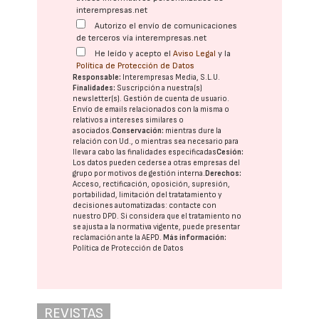
interempresas.net
Autorizo el envío de comunicaciones
de terceros vía interempresas.net
He leído y acepto el
Aviso Legal
y la
Política de Protección de Datos
Responsable:
Interempresas Media, S.L.U.
Finalidades:
Suscripción a nuestra(s)
newsletter(s). Gestión de cuenta de usuario.
Envío de emails relacionados con la misma o
relativos a intereses similares o
asociados.
Conservación:
mientras dure la
relación con Ud., o mientras sea necesario para
llevar a cabo las finalidades especificadas
Cesión:
Los datos pueden cederse a otras
empresas del
grupo
por motivos de gestión interna.
Derechos:
Acceso, rectificación, oposición, supresión,
portabilidad, limitación del tratatamiento y
decisiones automatizadas:
contacte con
nuestro DPD
. Si considera que el tratamiento no
se ajusta a la normativa vigente, puede presentar
reclamación ante la
AEPD
.
Más información:
Política de Protección de Datos
REVISTAS