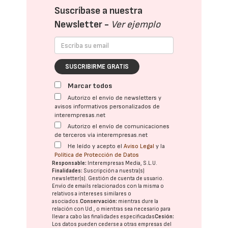
Suscríbase a nuestra
Newsletter -
Ver ejemplo
SUSCRIBIRME GRATIS
Marcar todos
Autorizo el envío de newsletters y
avisos informativos personalizados de
interempresas.net
Autorizo el envío de comunicaciones
de terceros vía interempresas.net
He leído y acepto el
Aviso Legal
y la
Política de Protección de Datos
Responsable:
Interempresas Media, S.L.U.
Finalidades:
Suscripción a nuestra(s)
newsletter(s). Gestión de cuenta de usuario.
Envío de emails relacionados con la misma o
relativos a intereses similares o
asociados.
Conservación:
mientras dure la
relación con Ud., o mientras sea necesario para
llevar a cabo las finalidades especificadas
Cesión:
Los datos pueden cederse a otras
empresas del