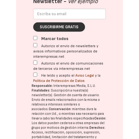
Newsletter -
Ver ejemplo
SUSCRIBIRME GRATIS
Marcar todos
Autorizo el envío de newsletters y
avisos informativos personalizados de
interempresas.net
Autorizo el envío de comunicaciones
de terceros vía interempresas.net
He leído y acepto el
Aviso Legal
y la
Política de Protección de Datos
Responsable:
Interempresas Media, S.L.U.
Finalidades:
Suscripción a nuestra(s)
newsletter(s). Gestión de cuenta de usuario.
Envío de emails relacionados con la misma o
relativos a intereses similares o
asociados.
Conservación:
mientras dure la
relación con Ud., o mientras sea necesario para
llevar a cabo las finalidades especificadas
Cesión:
Los datos pueden cederse a otras
empresas del
grupo
por motivos de gestión interna.
Derechos:
Acceso, rectificación, oposición, supresión,
portabilidad, limitación del tratatamiento y