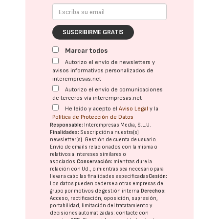
SUSCRIBIRME GRATIS
Marcar todos
Autorizo el envío de newsletters y
avisos informativos personalizados de
interempresas.net
Autorizo el envío de comunicaciones
de terceros vía interempresas.net
He leído y acepto el
Aviso Legal
y la
Política de Protección de Datos
Responsable:
Interempresas Media, S.L.U.
Finalidades:
Suscripción a nuestra(s)
newsletter(s). Gestión de cuenta de usuario.
Envío de emails relacionados con la misma o
relativos a intereses similares o
asociados.
Conservación:
mientras dure la
relación con Ud., o mientras sea necesario para
llevar a cabo las finalidades especificadas
Cesión:
Los datos pueden cederse a otras
empresas del
grupo
por motivos de gestión interna.
Derechos:
Acceso, rectificación, oposición, supresión,
portabilidad, limitación del tratatamiento y
decisiones automatizadas:
contacte con