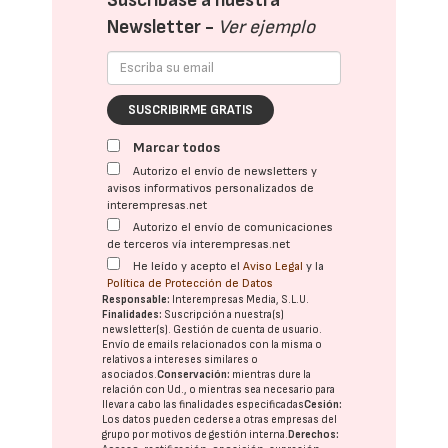
Suscríbase a nuestra
Newsletter -
Ver ejemplo
SUSCRIBIRME GRATIS
Marcar todos
Autorizo el envío de newsletters y
avisos informativos personalizados de
interempresas.net
Autorizo el envío de comunicaciones
de terceros vía interempresas.net
He leído y acepto el
Aviso Legal
y la
Política de Protección de Datos
Responsable:
Interempresas Media, S.L.U.
Finalidades:
Suscripción a nuestra(s)
newsletter(s). Gestión de cuenta de usuario.
Envío de emails relacionados con la misma o
relativos a intereses similares o
asociados.
Conservación:
mientras dure la
relación con Ud., o mientras sea necesario para
llevar a cabo las finalidades especificadas
Cesión:
Los datos pueden cederse a otras
empresas del
grupo
por motivos de gestión interna.
Derechos: