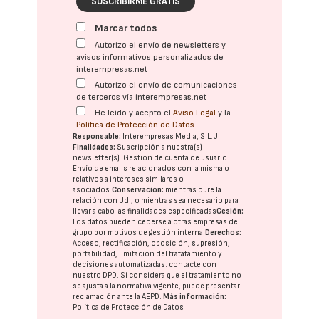
SUSCRIBIRME GRATIS
Marcar todos
Autorizo el envío de newsletters y
avisos informativos personalizados de
interempresas.net
Autorizo el envío de comunicaciones
de terceros vía interempresas.net
He leído y acepto el
Aviso Legal
y la
Política de Protección de Datos
Responsable:
Interempresas Media, S.L.U.
Finalidades:
Suscripción a nuestra(s)
newsletter(s). Gestión de cuenta de usuario.
Envío de emails relacionados con la misma o
relativos a intereses similares o
asociados.
Conservación:
mientras dure la
relación con Ud., o mientras sea necesario para
llevar a cabo las finalidades especificadas
Cesión:
Los datos pueden cederse a otras
empresas del
grupo
por motivos de gestión interna.
Derechos:
Acceso, rectificación, oposición, supresión,
portabilidad, limitación del tratatamiento y
decisiones automatizadas:
contacte con
nuestro DPD
. Si considera que el tratamiento no
se ajusta a la normativa vigente, puede presentar
reclamación ante la
AEPD
.
Más información:
Política de Protección de Datos