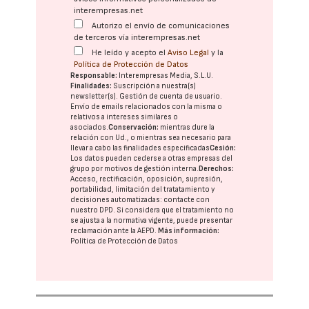
interempresas.net
Autorizo el envío de comunicaciones
de terceros vía interempresas.net
He leído y acepto el
Aviso Legal
y la
Política de Protección de Datos
Responsable:
Interempresas Media, S.L.U.
Finalidades:
Suscripción a nuestra(s)
newsletter(s). Gestión de cuenta de usuario.
Envío de emails relacionados con la misma o
relativos a intereses similares o
asociados.
Conservación:
mientras dure la
relación con Ud., o mientras sea necesario para
llevar a cabo las finalidades especificadas
Cesión:
Los datos pueden cederse a otras
empresas del
grupo
por motivos de gestión interna.
Derechos:
Acceso, rectificación, oposición, supresión,
portabilidad, limitación del tratatamiento y
decisiones automatizadas:
contacte con
nuestro DPD
. Si considera que el tratamiento no
se ajusta a la normativa vigente, puede presentar
reclamación ante la
AEPD
.
Más información:
Política de Protección de Datos