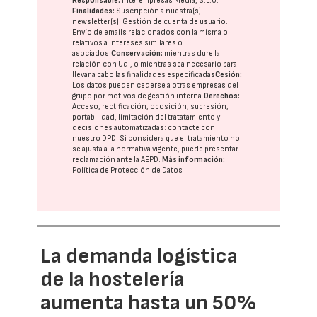
Responsable:
Interempresas Media, S.L.U.
Finalidades:
Suscripción a nuestra(s)
newsletter(s). Gestión de cuenta de usuario.
Envío de emails relacionados con la misma o
relativos a intereses similares o
asociados.
Conservación:
mientras dure la
relación con Ud., o mientras sea necesario para
llevar a cabo las finalidades especificadas
Cesión:
Los datos pueden cederse a otras
empresas del
grupo
por motivos de gestión interna.
Derechos:
Acceso, rectificación, oposición, supresión,
portabilidad, limitación del tratatamiento y
decisiones automatizadas:
contacte con
nuestro DPD
. Si considera que el tratamiento no
se ajusta a la normativa vigente, puede presentar
reclamación ante la
AEPD
.
Más información:
Política de Protección de Datos
La demanda logística
de la hostelería
aumenta hasta un 50%