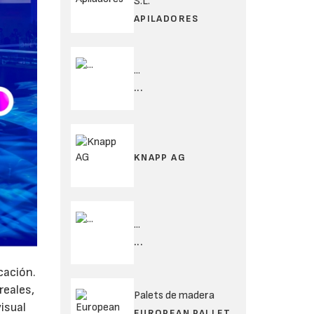
S.L.
APILADORES
...
...
KNAPP AG
...
...
cación.
reales,
Palets de madera
visual
EUROPEAN PALLET