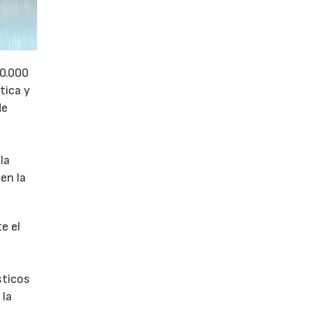
50.000
tica y
de
la
en la
e el
sticos
 la