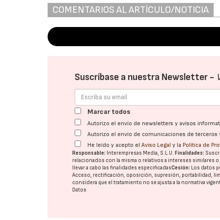
COMENTARIOS AL ARTÍCULO/NOTICIA
Suscríbase a nuestra Newsletter -
Marcar todos
Autorizo el envío de newsletters y avisos inform
Autorizo el envío de comunicaciones de terceros 
He leído y acepto el
Aviso Legal
y la
Política de Pr
Responsable:
Interempresas Media, S.L.U.
Finalidades:
Suscri
relacionados con la misma o relativos a intereses similares 
llevar a cabo las finalidades especificadas
Cesión:
Los datos p
Acceso, rectificación, oposición, supresión, portabilidad, l
considera que el tratamiento no se ajusta a la normativa vige
Datos