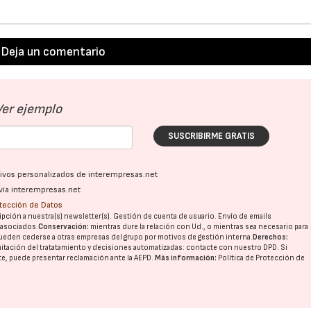
27/07/2026
29/07/2026
Deja un comentario
Ver ejemplo
SUSCRIBIRME GRATIS
ativos personalizados de interempresas.net
vía interempresas.net
otección de Datos
pción a nuestra(s) newsletter(s). Gestión de cuenta de usuario. Envío de emails
o asociados.
Conservación:
mientras dure la relación con Ud., o mientras sea necesario para
ueden cederse a otras
empresas del grupo
por motivos de gestión interna.
Derechos:
imitación del tratatamiento y decisiones automatizadas:
contacte con nuestro DPD
. Si
nte, puede presentar reclamación ante la
AEPD
.
Más información:
Política de Protección de