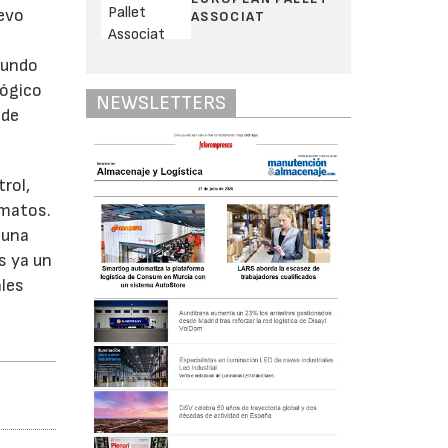
uevo
ASSOCIAT
mundo
lógico
NEWSLETTERS
 de
rol,
rmatos.
 una
s ya un
ales