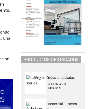
 en
vento,
 fondo
s. Una
zación
PRODUCTOS DESTACADOS
Grúas articuladas
PALFINGER
IBÉRICA
Comercial Euroyen,