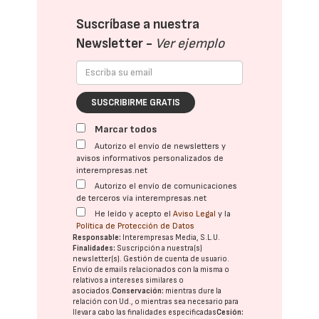
Suscríbase a nuestra
Newsletter -
Ver ejemplo
SUSCRIBIRME GRATIS
Marcar todos
Autorizo el envío de newsletters y
avisos informativos personalizados de
interempresas.net
Autorizo el envío de comunicaciones
de terceros vía interempresas.net
He leído y acepto el
Aviso Legal
y la
Política de Protección de Datos
Responsable:
Interempresas Media, S.L.U.
Finalidades:
Suscripción a nuestra(s)
newsletter(s). Gestión de cuenta de usuario.
Envío de emails relacionados con la misma o
relativos a intereses similares o
asociados.
Conservación:
mientras dure la
relación con Ud., o mientras sea necesario para
llevar a cabo las finalidades especificadas
Cesión: