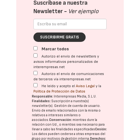
Suscríbase a nuestra
Newsletter -
Ver ejemplo
SUSCRIBIRME GRATIS
Marcar todos
Autorizo el envío de newsletters y
avisos informativos personalizados de
interempresas.net
Autorizo el envío de comunicaciones
de terceros vía interempresas.net
He leído y acepto el
Aviso Legal
y la
Política de Protección de Datos
Responsable:
Interempresas Media, S.L.U.
Finalidades:
Suscripción a nuestra(s)
newsletter(s). Gestión de cuenta de usuario.
Envío de emails relacionados con la misma o
relativos a intereses similares o
asociados.
Conservación:
mientras dure la
relación con Ud., o mientras sea necesario para
llevar a cabo las finalidades especificadas
Cesión:
Los datos pueden cederse a otras
empresas del
grupo
por motivos de gestión interna.
Derechos: