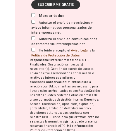
SUSCRIBIRME GRATIS
Marcar todos
Autorizo el envío de newsletters y
avisos informativos personalizados de
interempresas.net
Autorizo el envío de comunicaciones
de terceros vía interempresas.net
He leído y acepto el
Aviso Legal
y la
Política de Protección de Datos
Responsable:
Interempresas Media, S.L.U.
Finalidades:
Suscripción a nuestra(s)
newsletter(s). Gestión de cuenta de usuario.
Envío de emails relacionados con la misma o
relativos a intereses similares o
asociados.
Conservación:
mientras dure la
relación con Ud., o mientras sea necesario para
llevar a cabo las finalidades especificadas
Cesión:
Los datos pueden cederse a otras
empresas del
grupo
por motivos de gestión interna.
Derechos:
Acceso, rectificación, oposición, supresión,
portabilidad, limitación del tratatamiento y
decisiones automatizadas:
contacte con
nuestro DPD
. Si considera que el tratamiento no
se ajusta a la normativa vigente, puede presentar
reclamación ante la
AEPD
.
Más información:
Política de Protección de Datos