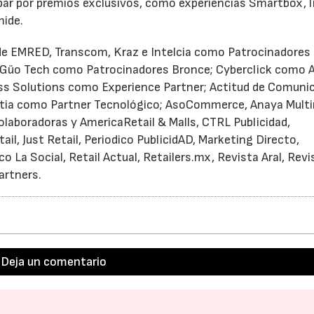
ipar por premios exclusivos, como experiencias Smartbox, l
mide.
27/07/2026
29/07/2026
de EMRED, Transcom, Kraz e Intelcia como Patrocinadores 
 y Güo Tech como Patrocinadores Bronce; Cyberclick como 
ess Solutions como Experience Partner; Actitud de Comuni
ttia como Partner Tecnológico; AsoCommerce, Anaya Multi
laboradoras y AmericaRetail & Malls, CTRL Publicidad,
il, Just Retail, Periodico PublicidAD, Marketing Directo,
 La Social, Retail Actual, Retailers.mx, Revista Aral, Revi
artners.
Deja un comentario