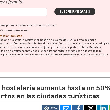
Ver ejemplo
SUSCRIBIRME GRATIS
ativos personalizados de interempresas.net
vía interempresas.net
otección de Datos
pción a nuestra(s) newsletter(s). Gestión de cuenta de usuario. Envío de emails
o asociados.
Conservación:
mientras dure la relación con Ud., o mientras sea necesario para
ueden cederse a otras
empresas del grupo
por motivos de gestión interna.
Derechos:
imitación del tratatamiento y decisiones automatizadas:
contacte con nuestro DPD
. Si
nte, puede presentar reclamación ante la
AEPD
.
Más información:
Política de Protección de
a hostelería aumenta hasta un 50
artos en las ciudades turísticas
2234