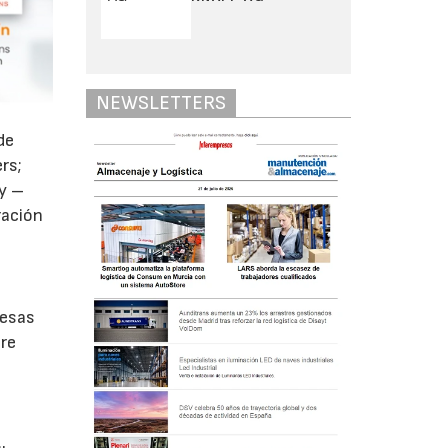
NEWSLETTERS
de
rs;
ty –
ración
mesas
tre