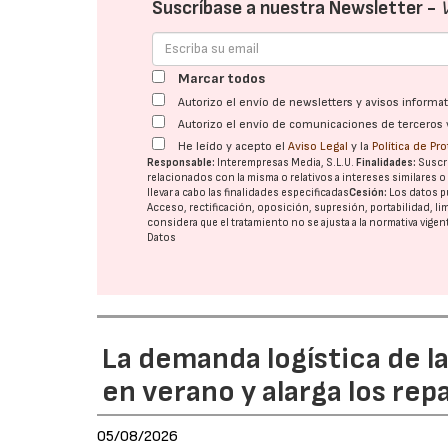
Suscríbase a nuestra Newsletter -
Marcar todos
Autorizo el envío de newsletters y avisos inform
Autorizo el envío de comunicaciones de terceros 
He leído y acepto el
Aviso Legal
y la
Política de Pr
Responsable:
Interempresas Media, S.L.U.
Finalidades:
Suscri
relacionados con la misma o relativos a intereses similares 
llevar a cabo las finalidades especificadas
Cesión:
Los datos p
Acceso, rectificación, oposición, supresión, portabilidad, l
considera que el tratamiento no se ajusta a la normativa vige
Datos
La demanda logística de l
en verano y alarga los rep
05/08/2026