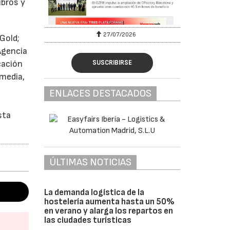
ibros y
27/07/2026
Gold;
Agencia
SUSCRIBIRSE
cación
media,
ENLACES DESTACADOS
sta
ÚLTIMAS NOTICIAS
La demanda logística de la
hostelería aumenta hasta un 50%
en verano y alarga los repartos en
las ciudades turísticas