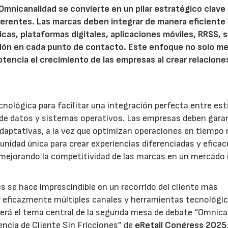
Omnicanalidad se convierte en un pilar estratégico clave
herentes. Las marcas deben integrar de manera eficiente 
icas, plataformas digitales, aplicaciones móviles, RRSS, s
ación en cada punto de contacto. Este enfoque no solo mej
otencia el crecimiento de las empresas al crear relacione
ecnológica para facilitar una integración perfecta entre es
e de datos y sistemas operativos. Las empresas deben gara
daptativas, a la vez que optimizan operaciones en tiempo r
nidad única para crear experiencias diferenciadas y eficac
y mejorando la competitividad de las marcas en un mercado
es se hace imprescindible en un recorrido del cliente más
r eficazmente múltiples canales y herramientas tecnológic
 será el tema central de la segunda mesa de debate “Omnica
encia de Cliente Sin Fricciones” de
eRetail Congress 2025