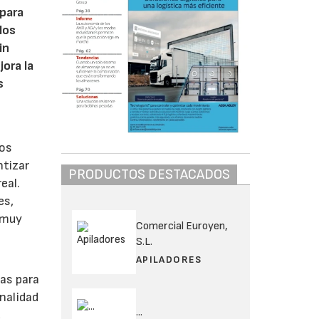
 para
los
in
ora la
s
tos
ntizar
PRODUCTOS DESTACADOS
eal.
es,
 muy
Comercial Euroyen,
S.L.
APILADORES
as para
nalidad
...
,