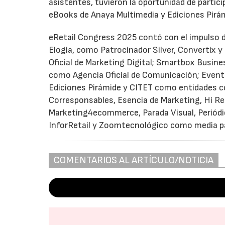
asistentes, tuvieron la oportunidad de partic
eBooks de Anaya Multimedia y Ediciones Pirá
eRetail Congress 2025 contó con el impulso 
Elogia, como Patrocinador Silver, Convertix
Oficial de Marketing Digital; Smartbox Busin
como Agencia Oficial de Comunicación; Even
Ediciones Pirámide y CITET como entidades co
Corresponsables, Esencia de Marketing, Hi Reta
Marketing4ecommerce, Parada Visual, Periódico
InforRetail y Zoomtecnológico como media p
COMENTARIOS AL ARTÍCULO/NOTICIA