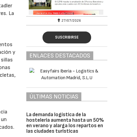
tadler
res. La
27/07/2026
SUSCRIBIRSE
ientos
ación y
ENLACES DESTACADOS
sillas
zonas
cletas,
ÚLTIMAS NOTICIAS
ncia
La demanda logística de la
 un
hostelería aumenta hasta un 50%
en verano y alarga los repartos en
cados.
las ciudades turísticas