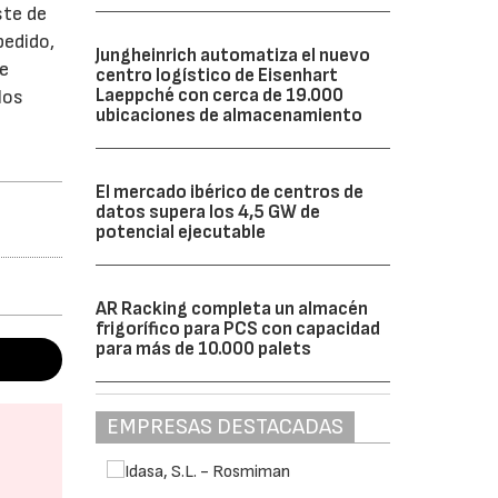
ste de
pedido,
Jungheinrich automatiza el nuevo
te
centro logístico de Eisenhart
Laeppché con cerca de 19.000
los
ubicaciones de almacenamiento
El mercado ibérico de centros de
datos supera los 4,5 GW de
potencial ejecutable
AR Racking completa un almacén
frigorífico para PCS con capacidad
para más de 10.000 palets
EMPRESAS DESTACADAS