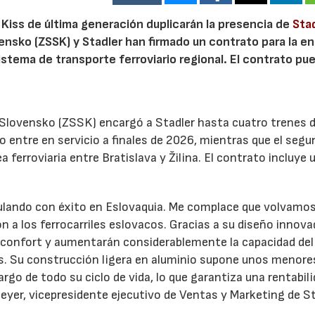
 Kiss de última generación duplicarán la presencia de
Sta
ensko (ZSSK) y Stadler han firmado un contrato para la e
istema de transporte ferroviario regional. El contrato pu
ť Slovensko (ZSSK) encargó a Stadler hasta cuatro trenes 
lo entre en servicio a finales de 2026, mientras que el seg
nea ferroviaria entre Bratislava y Žilina. El contrato incluye 
culando con éxito en Eslovaquia. Me complace que volvamos
n a los ferrocarriles eslovacos. Gracias a su diseño innova
 confort y aumentarán considerablemente la capacidad del
os. Su construcción ligera en aluminio supone unos menore
go de todo su ciclo de vida, lo que garantiza una rentabil
eyer, vicepresidente ejecutivo de Ventas y Marketing de St