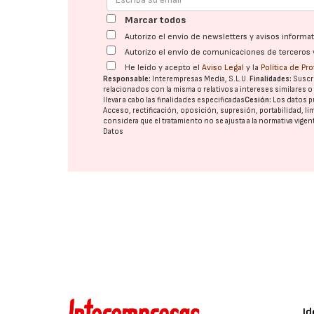
Marcar todos
Autorizo el envío de newsletters y avisos inform
Autorizo el envío de comunicaciones de terceros 
He leído y acepto el
Aviso Legal
y la
Política de Pr
Responsable:
Interempresas Media, S.L.U.
Finalidades:
Suscri
relacionados con la misma o relativos a intereses similares 
llevar a cabo las finalidades especificadas
Cesión:
Los datos p
Acceso, rectificación, oposición, supresión, portabilidad, l
considera que el tratamiento no se ajusta a la normativa vige
Datos
Id