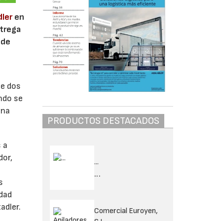
dler
en
ntrega
ede
de dos
undo se
una
PRODUCTOS DESTACADOS
 a
dor,
...
...
s
idad
adler.
Comercial Euroyen,