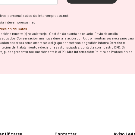
ativos personalizados de interempresas.net
vía interempresas.net
otección de Datos
pción a nuestra(s) newsletter(s). Gestión de cuenta de usuario. Envío de emails
o asociados.
Conservación:
mientras dure la relación con Ud., o mientras sea necesario para
ueden cederse a otras
empresas del grupo
por motivos de gestión interna.
Derechos:
imitación del tratatamiento y decisiones automatizadas:
contacte con nuestro DPD
. Si
nte, puede presentar reclamación ante la
AEPD
.
Más información:
Política de Protección de
entificarse
Contactar
Aviso Leg