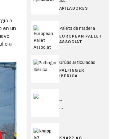
S.L.
APILADORES
rgía a
o en un
Palets de madera
nuevo
EUROPEAN PALLET
ASSOCIAT
llo a
Grúas articuladas
PALFINGER
IBÉRICA
...
...
KNAPP AG