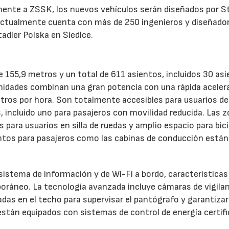
rmente a ZSSK, los nuevos vehículos serán diseñados por S
ue actualmente cuenta con más de 250 ingenieros y diseñado
tadler Polska en Siedlce.
27/07/2026
29/07/2026
 155,9 metros y un total de 611 asientos, incluidos 30 as
unidades combinan una gran potencia con una rápida aceler
ros por hora. Son totalmente accesibles para usuarios de 
 incluido uno para pasajeros con movilidad reducida. Las 
para usuarios en silla de ruedas y amplio espacio para bici
ntos para pasajeros como las cabinas de conducción están
sistema de información y de Wi-Fi a bordo, características
poráneo. La tecnología avanzada incluye cámaras de vigila
as en el techo para supervisar el pantógrafo y garantizar
stán equipados con sistemas de control de energía certifi