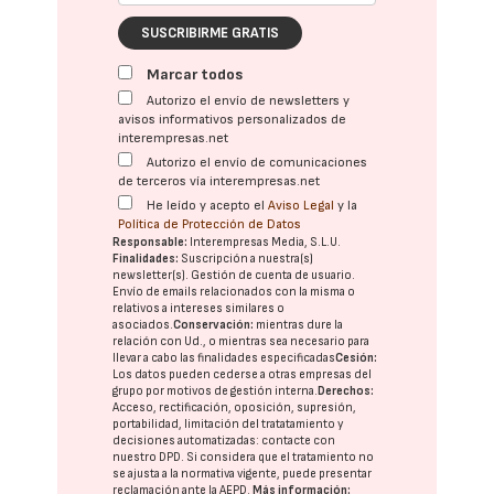
SUSCRIBIRME GRATIS
Marcar todos
Autorizo el envío de newsletters y
avisos informativos personalizados de
interempresas.net
Autorizo el envío de comunicaciones
de terceros vía interempresas.net
He leído y acepto el
Aviso Legal
y la
Política de Protección de Datos
Responsable:
Interempresas Media, S.L.U.
Finalidades:
Suscripción a nuestra(s)
newsletter(s). Gestión de cuenta de usuario.
Envío de emails relacionados con la misma o
relativos a intereses similares o
asociados.
Conservación:
mientras dure la
relación con Ud., o mientras sea necesario para
llevar a cabo las finalidades especificadas
Cesión:
Los datos pueden cederse a otras
empresas del
grupo
por motivos de gestión interna.
Derechos:
Acceso, rectificación, oposición, supresión,
portabilidad, limitación del tratatamiento y
decisiones automatizadas:
contacte con
nuestro DPD
. Si considera que el tratamiento no
se ajusta a la normativa vigente, puede presentar
reclamación ante la
AEPD
.
Más información: