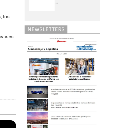
...
, los
NEWSLETTERS
nvases