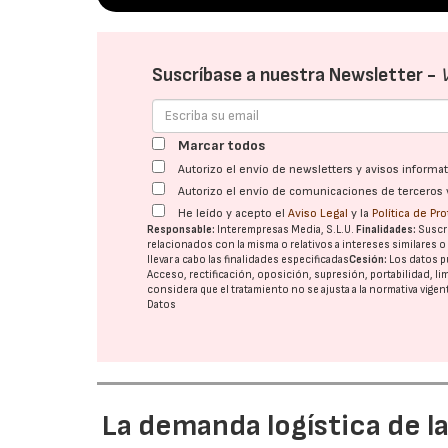
Suscríbase a nuestra Newsletter -
Marcar todos
Autorizo el envío de newsletters y avisos inform
Autorizo el envío de comunicaciones de terceros 
He leído y acepto el
Aviso Legal
y la
Política de Pr
Responsable:
Interempresas Media, S.L.U.
Finalidades:
Suscri
relacionados con la misma o relativos a intereses similares 
llevar a cabo las finalidades especificadas
Cesión:
Los datos p
Acceso, rectificación, oposición, supresión, portabilidad, l
considera que el tratamiento no se ajusta a la normativa vige
Datos
La demanda logística de l