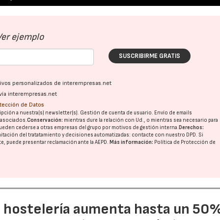
27/07/2026
29/07/2026
Ver ejemplo
SUSCRIBIRME GRATIS
ativos personalizados de interempresas.net
vía interempresas.net
otección de Datos
pción a nuestra(s) newsletter(s). Gestión de cuenta de usuario. Envío de emails
o asociados.
Conservación:
mientras dure la relación con Ud., o mientras sea necesario para
ueden cederse a otras
empresas del grupo
por motivos de gestión interna.
Derechos:
imitación del tratatamiento y decisiones automatizadas:
contacte con nuestro DPD
. Si
nte, puede presentar reclamación ante la
AEPD
.
Más información:
Política de Protección de
a hostelería aumenta hasta un 50