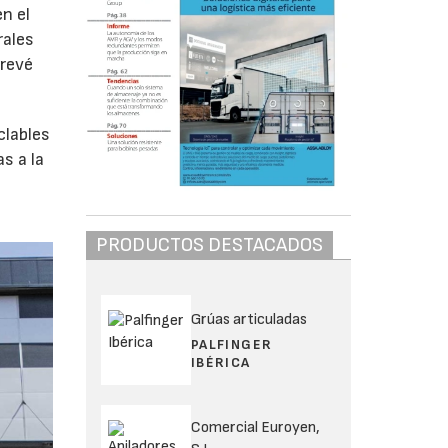
n el
rales
prevé
clables
s a la
PRODUCTOS DESTACADOS
Grúas articuladas
PALFINGER
IBÉRICA
Comercial Euroyen,