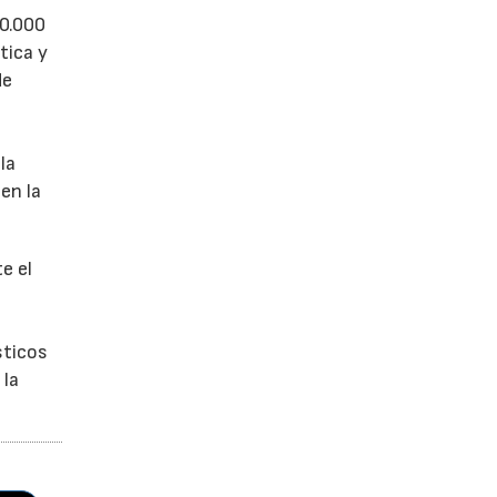
50.000
tica y
de
la
en la
e el
sticos
 la