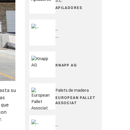
S.L.
APILADORES
...
...
KNAPP AG
hasta su
Palets de madera
las
EUROPEAN PALLET
ASSOCIAT
 que
 son
.
...