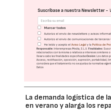
Suscríbase a nuestra Newsletter -
Marcar todos
Autorizo el envío de newsletters y avisos inform
Autorizo el envío de comunicaciones de terceros 
He leído y acepto el
Aviso Legal
y la
Política de Pr
Responsable:
Interempresas Media, S.L.U.
Finalidades:
Suscri
relacionados con la misma o relativos a intereses similares 
llevar a cabo las finalidades especificadas
Cesión:
Los datos p
Acceso, rectificación, oposición, supresión, portabilidad, l
considera que el tratamiento no se ajusta a la normativa vige
Datos
La demanda logística de l
en verano y alarga los rep