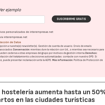
Ver ejemplo
SUSCRIBIRME GRATIS
ativos personalizados de interempresas.net
vía interempresas.net
otección de Datos
pción a nuestra(s) newsletter(s). Gestión de cuenta de usuario. Envío de emails
o asociados.
Conservación:
mientras dure la relación con Ud., o mientras sea necesario para
ueden cederse a otras
empresas del grupo
por motivos de gestión interna.
Derechos:
imitación del tratatamiento y decisiones automatizadas:
contacte con nuestro DPD
. Si
nte, puede presentar reclamación ante la
AEPD
.
Más información:
Política de Protección de
a hostelería aumenta hasta un 50
artos en las ciudades turísticas