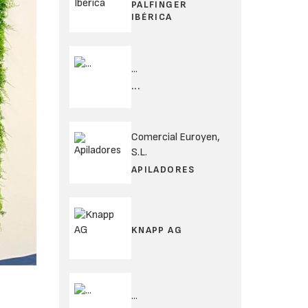
PALFINGER
IBÉRICA
...
...
Comercial Euroyen,
S.L.
APILADORES
KNAPP AG
...