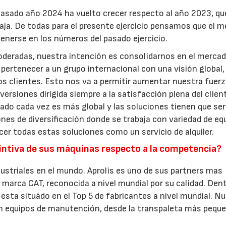
asado año 2024 ha vuelto crecer respecto al año 2023, qu
 baja. De todas para el presente ejercicio pensamos que el 
nerse en los números del pasado ejercicio.
oderadas, nuestra intención es consolidarnos en el merca
ertenecer a un grupo internacional con una visión global,
s clientes. Esto nos va a permitir aumentar nuestra fuerz
ersiones dirigida siempre a la satisfacción plena del clien
cado cada vez es más global y las soluciones tienen que ser
nes de diversificación donde se trabaja con variedad de eq
er todas estas soluciones como un servicio de alquiler.
stintiva de sus máquinas respecto a la competencia?
dustriales en el mundo. Aprolis es uno de sus partners mas
marca CAT, reconocida a nivel mundial por su calidad. Dent
ta situádo en el Top 5 de fabricantes a nivel mundial. N
n equipos de manutención, desde la transpaleta más peque