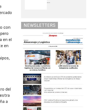
...
e
mercado
NEWSLETTERS
do con
 pero
a en el
te en
uipos,
ro del
uestra
ña a