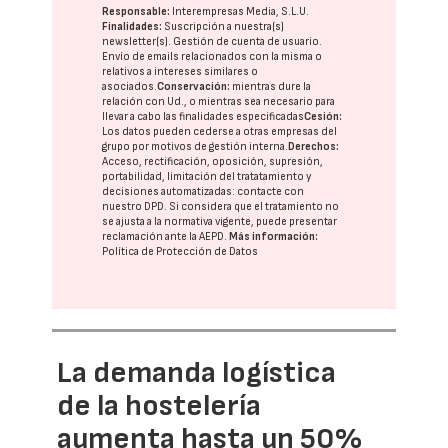
Responsable:
Interempresas Media, S.L.U.
Finalidades:
Suscripción a nuestra(s)
newsletter(s). Gestión de cuenta de usuario.
Envío de emails relacionados con la misma o
relativos a intereses similares o
asociados.
Conservación:
mientras dure la
relación con Ud., o mientras sea necesario para
llevar a cabo las finalidades especificadas
Cesión:
Los datos pueden cederse a otras
empresas del
grupo
por motivos de gestión interna.
Derechos:
Acceso, rectificación, oposición, supresión,
portabilidad, limitación del tratatamiento y
decisiones automatizadas:
contacte con
nuestro DPD
. Si considera que el tratamiento no
se ajusta a la normativa vigente, puede presentar
reclamación ante la
AEPD
.
Más información:
Política de Protección de Datos
La demanda logística
de la hostelería
aumenta hasta un 50%