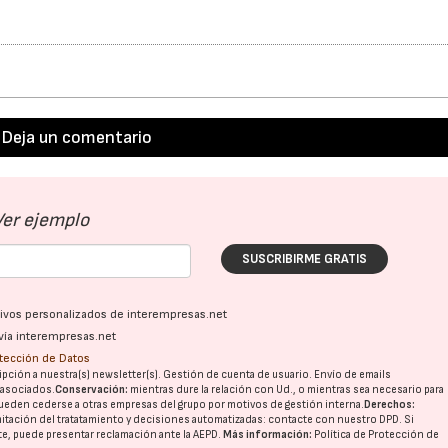
Deja un comentario
Ver ejemplo
SUSCRIBIRME GRATIS
ativos personalizados de interempresas.net
vía interempresas.net
otección de Datos
pción a nuestra(s) newsletter(s). Gestión de cuenta de usuario. Envío de emails
o asociados.
Conservación:
mientras dure la relación con Ud., o mientras sea necesario para
ueden cederse a otras
empresas del grupo
por motivos de gestión interna.
Derechos:
imitación del tratatamiento y decisiones automatizadas:
contacte con nuestro DPD
. Si
nte, puede presentar reclamación ante la
AEPD
.
Más información:
Política de Protección de