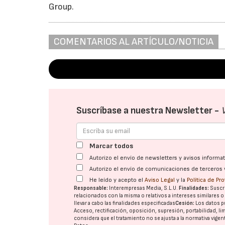
Group.
COMENTARIOS AL ARTÍCULO/NOTICIA
Suscríbase a nuestra Newsletter -
Marcar todos
Autorizo el envío de newsletters y avisos inform
Autorizo el envío de comunicaciones de terceros 
He leído y acepto el
Aviso Legal
y la
Política de Pr
Responsable:
Interempresas Media, S.L.U.
Finalidades:
Suscri
relacionados con la misma o relativos a intereses similares 
llevar a cabo las finalidades especificadas
Cesión:
Los datos p
Acceso, rectificación, oposición, supresión, portabilidad, l
considera que el tratamiento no se ajusta a la normativa vige