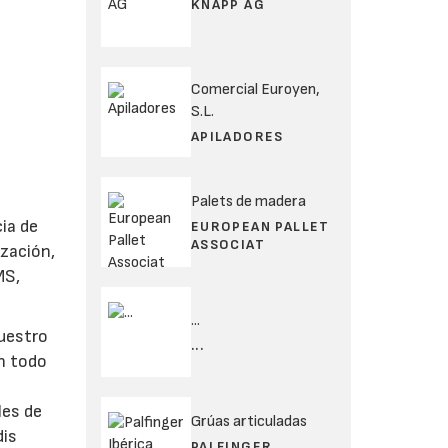
KNAPP AG
Comercial Euroyen,
S.L.
APILADORES
Palets de madera
ia de
EUROPEAN PALLET
ASSOCIAT
ización,
MS,
...
nuestro
...
en todo
a
les de
Grúas articuladas
dis
PALFINGER