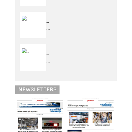
...
...
...
...
NEWSLETTERS