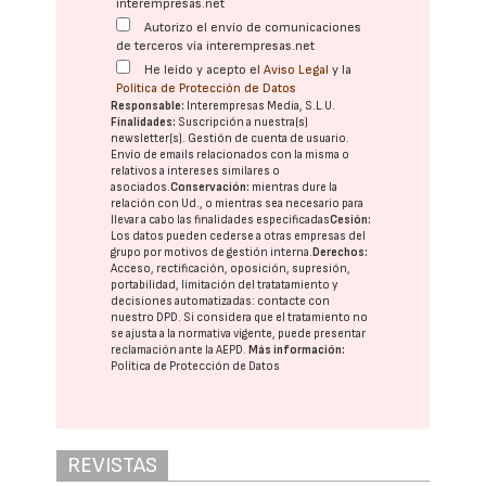
interempresas.net
Autorizo el envío de comunicaciones
de terceros vía interempresas.net
He leído y acepto el
Aviso Legal
y la
Política de Protección de Datos
Responsable:
Interempresas Media, S.L.U.
Finalidades:
Suscripción a nuestra(s)
newsletter(s). Gestión de cuenta de usuario.
Envío de emails relacionados con la misma o
relativos a intereses similares o
asociados.
Conservación:
mientras dure la
relación con Ud., o mientras sea necesario para
llevar a cabo las finalidades especificadas
Cesión:
Los datos pueden cederse a otras
empresas del
grupo
por motivos de gestión interna.
Derechos:
Acceso, rectificación, oposición, supresión,
portabilidad, limitación del tratatamiento y
decisiones automatizadas:
contacte con
nuestro DPD
. Si considera que el tratamiento no
se ajusta a la normativa vigente, puede presentar
reclamación ante la
AEPD
.
Más información:
Política de Protección de Datos
REVISTAS