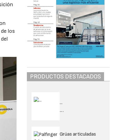
sición
con
 de los
 del
PRODUCTOS DESTACADOS
...
...
Grúas articuladas