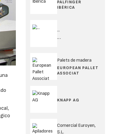
PALFINGER
IBÉRICA
...
...
Palets de madera
EUROPEAN PALLET
ASSOCIAT
 una
ado
KNAPP AG
ocal,
égico
Comercial Euroyen,
S.L.