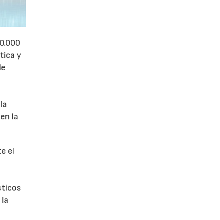
50.000
tica y
de
la
en la
e el
sticos
 la