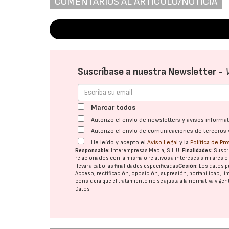
COMENTARIOS AL ARTÍCULO/NOTICIA
Suscríbase a nuestra Newsletter -
Marcar todos
Autorizo el envío de newsletters y avisos inform
Autorizo el envío de comunicaciones de terceros 
He leído y acepto el
Aviso Legal
y la
Política de Pr
Responsable:
Interempresas Media, S.L.U.
Finalidades:
Suscri
relacionados con la misma o relativos a intereses similares 
llevar a cabo las finalidades especificadas
Cesión:
Los datos p
Acceso, rectificación, oposición, supresión, portabilidad, l
considera que el tratamiento no se ajusta a la normativa vige
Datos