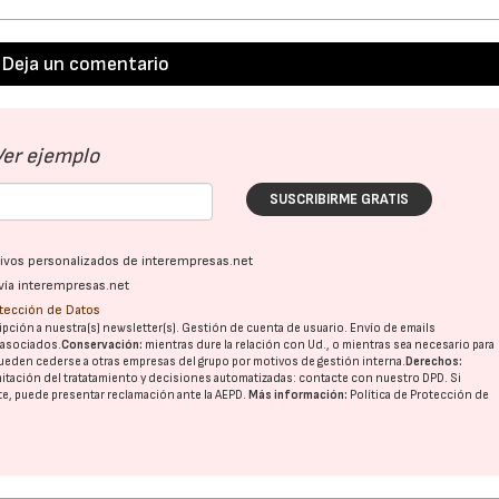
Deja un comentario
27/07/2026
29/07/2026
Ver ejemplo
SUSCRIBIRME GRATIS
ativos personalizados de interempresas.net
vía interempresas.net
otección de Datos
pción a nuestra(s) newsletter(s). Gestión de cuenta de usuario. Envío de emails
o asociados.
Conservación:
mientras dure la relación con Ud., o mientras sea necesario para
ueden cederse a otras
empresas del grupo
por motivos de gestión interna.
Derechos:
imitación del tratatamiento y decisiones automatizadas:
contacte con nuestro DPD
. Si
nte, puede presentar reclamación ante la
AEPD
.
Más información:
Política de Protección de