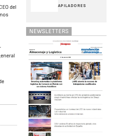
APILADORES
 CEO del
 nos
NEWSLETTERS
r
general
de