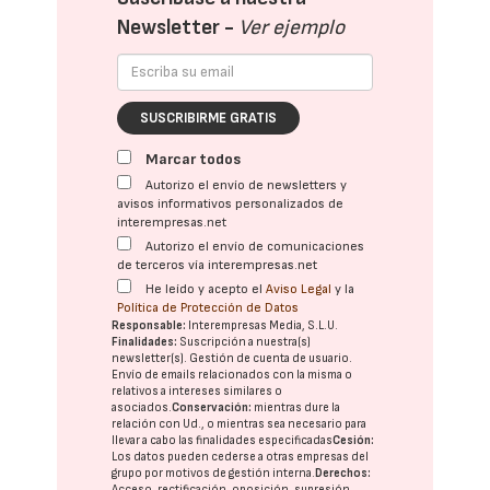
Newsletter -
Ver ejemplo
SUSCRIBIRME GRATIS
Marcar todos
Autorizo el envío de newsletters y
avisos informativos personalizados de
interempresas.net
Autorizo el envío de comunicaciones
de terceros vía interempresas.net
He leído y acepto el
Aviso Legal
y la
Política de Protección de Datos
Responsable:
Interempresas Media, S.L.U.
Finalidades:
Suscripción a nuestra(s)
newsletter(s). Gestión de cuenta de usuario.
Envío de emails relacionados con la misma o
relativos a intereses similares o
asociados.
Conservación:
mientras dure la
relación con Ud., o mientras sea necesario para
llevar a cabo las finalidades especificadas
Cesión:
Los datos pueden cederse a otras
empresas del
grupo
por motivos de gestión interna.
Derechos:
Acceso, rectificación, oposición, supresión,