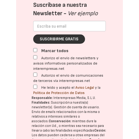
Suscríbase a nuestra
Newsletter -
Ver ejemplo
SUSCRIBIRME GRATIS
Marcar todos
Autorizo el envío de newsletters y
avisos informativos personalizados de
interempresas.net
Autorizo el envío de comunicaciones
de terceros vía interempresas.net
He leído y acepto el
Aviso Legal
y la
Política de Protección de Datos
Responsable:
Interempresas Media, S.L.U.
Finalidades:
Suscripción a nuestra(s)
newsletter(s). Gestión de cuenta de usuario.
Envío de emails relacionados con la misma o
relativos a intereses similares o
asociados.
Conservación:
mientras dure la
relación con Ud., o mientras sea necesario para
llevar a cabo las finalidades especificadas
Cesión:
Los datos pueden cederse a otras
empresas del