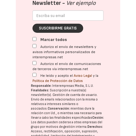
Newsletter -
Ver ejemplo
SUSCRIBIRME GRATIS
Marcar todos
Autorizo el envío de newsletters y
avisos informativos personalizados de
interempresas.net
Autorizo el envío de comunicaciones
de terceros vía interempresas.net
He leído y acepto el
Aviso Legal
y la
Política de Protección de Datos
Responsable:
Interempresas Media, S.L.U.
Finalidades:
Suscripción a nuestra(s)
newsletter(s). Gestión de cuenta de usuario.
Envío de emails relacionados con la misma o
relativos a intereses similares o
asociados.
Conservación:
mientras dure la
relación con Ud., o mientras sea necesario para
llevar a cabo las finalidades especificadas
Cesión:
Los datos pueden cederse a otras
empresas del
grupo
por motivos de gestión interna.
Derechos:
Acceso, rectificación, oposición, supresión,
portabilidad, limitación del tratatamiento y