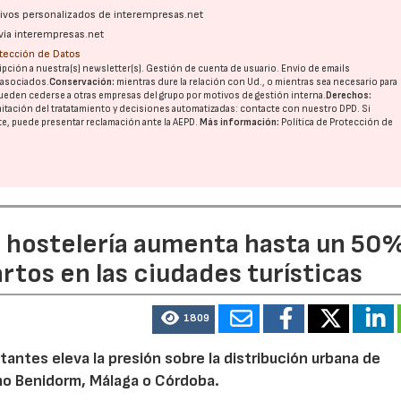
ativos personalizados de interempresas.net
vía interempresas.net
otección de Datos
pción a nuestra(s) newsletter(s). Gestión de cuenta de usuario. Envío de emails
o asociados.
Conservación:
mientras dure la relación con Ud., o mientras sea necesario para
ueden cederse a otras
empresas del grupo
por motivos de gestión interna.
Derechos:
imitación del tratatamiento y decisiones automatizadas:
contacte con nuestro DPD
. Si
nte, puede presentar reclamación ante la
AEPD
.
Más información:
Política de Protección de
a hostelería aumenta hasta un 50
artos en las ciudades turísticas
1809
tantes eleva la presión sobre la distribución urbana de
o Benidorm, Málaga o Córdoba.