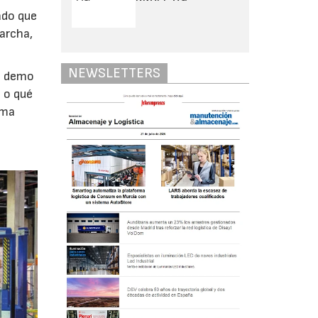
ado que
archa,
NEWSLETTERS
na demo
 o qué
rma