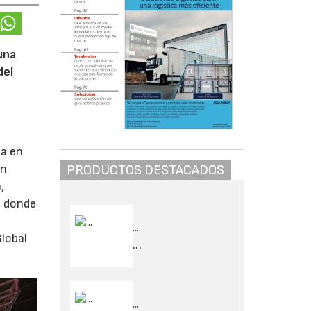
una
del
da en
PRODUCTOS DESTACADOS
Un
,
, donde
...
lobal
...
...