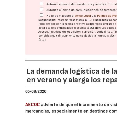
Autorizo el envío de newsletters y avisos inform
Autorizo el envío de comunicaciones de terceros 
He leído y acepto el
Aviso Legal
y la
Política de Pr
Responsable:
Interempresas Media, S.L.U.
Finalidades:
Suscri
relacionados con la misma o relativos a intereses similares 
llevar a cabo las finalidades especificadas
Cesión:
Los datos p
Acceso, rectificación, oposición, supresión, portabilidad, l
considera que el tratamiento no se ajusta a la normativa vige
Datos
La demanda logística de l
en verano y alarga los rep
05/08/2026
AECOC
advierte de que el incremento de visi
mercancías, especialmente en destinos com