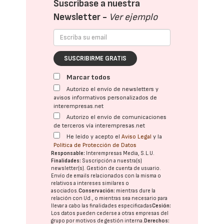
Suscríbase a nuestra
Newsletter -
Ver ejemplo
SUSCRIBIRME GRATIS
Marcar todos
Autorizo el envío de newsletters y
avisos informativos personalizados de
interempresas.net
Autorizo el envío de comunicaciones
de terceros vía interempresas.net
He leído y acepto el
Aviso Legal
y la
Política de Protección de Datos
Responsable:
Interempresas Media, S.L.U.
Finalidades:
Suscripción a nuestra(s)
newsletter(s). Gestión de cuenta de usuario.
Envío de emails relacionados con la misma o
relativos a intereses similares o
asociados.
Conservación:
mientras dure la
relación con Ud., o mientras sea necesario para
llevar a cabo las finalidades especificadas
Cesión:
Los datos pueden cederse a otras
empresas del
grupo
por motivos de gestión interna.
Derechos: