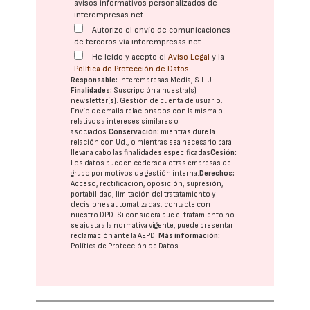
avisos informativos personalizados de
interempresas.net
Autorizo el envío de comunicaciones
de terceros vía interempresas.net
He leído y acepto el
Aviso Legal
y la
Política de Protección de Datos
Responsable:
Interempresas Media, S.L.U.
Finalidades:
Suscripción a nuestra(s)
newsletter(s). Gestión de cuenta de usuario.
Envío de emails relacionados con la misma o
relativos a intereses similares o
asociados.
Conservación:
mientras dure la
relación con Ud., o mientras sea necesario para
llevar a cabo las finalidades especificadas
Cesión:
Los datos pueden cederse a otras
empresas del
grupo
por motivos de gestión interna.
Derechos:
Acceso, rectificación, oposición, supresión,
portabilidad, limitación del tratatamiento y
decisiones automatizadas:
contacte con
nuestro DPD
. Si considera que el tratamiento no
se ajusta a la normativa vigente, puede presentar
reclamación ante la
AEPD
.
Más información:
Política de Protección de Datos