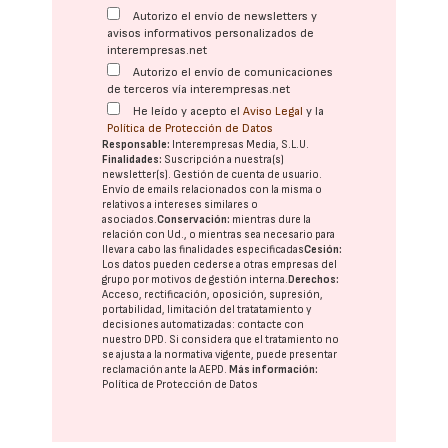
Autorizo el envío de newsletters y
avisos informativos personalizados de
interempresas.net
Autorizo el envío de comunicaciones
de terceros vía interempresas.net
He leído y acepto el
Aviso Legal
y la
Política de Protección de Datos
Responsable:
Interempresas Media, S.L.U.
Finalidades:
Suscripción a nuestra(s)
newsletter(s). Gestión de cuenta de usuario.
Envío de emails relacionados con la misma o
relativos a intereses similares o
asociados.
Conservación:
mientras dure la
relación con Ud., o mientras sea necesario para
llevar a cabo las finalidades especificadas
Cesión:
Los datos pueden cederse a otras
empresas del
grupo
por motivos de gestión interna.
Derechos:
Acceso, rectificación, oposición, supresión,
portabilidad, limitación del tratatamiento y
decisiones automatizadas:
contacte con
nuestro DPD
. Si considera que el tratamiento no
se ajusta a la normativa vigente, puede presentar
reclamación ante la
AEPD
.
Más información:
Política de Protección de Datos