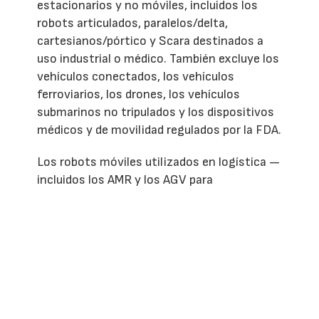
estacionarios y no móviles, incluidos los
robots articulados, paralelos/delta,
cartesianos/pórtico y Scara destinados a
uso industrial o médico. También excluye los
vehículos conectados, los vehículos
ferroviarios, los drones, los vehículos
submarinos no tripulados y los dispositivos
médicos y de movilidad regulados por la FDA.
Los robots móviles utilizados en logística —
incluidos los AMR y los AGV para
aplicaciones de ‘mercancía a persona’,
clasificación y preparación de pedidos—
parecen encajar plenamente en el ámbito de
aplicación. La resolución incluso hace
referencia directa a este caso de uso,
señalando que los dispositivos robóticos
avanzados tienen aplicaciones en la