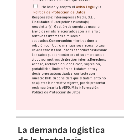
de terceros vía interempresas.net
He leído y acepto el
Aviso Legal
y la
Política de Protección de Datos
Responsable:
Interempresas Media, S.L.U.
Finalidades:
Suscripción a nuestra(s)
newsletter(s). Gestión de cuenta de usuario.
Envío de emails relacionados con la misma o
relativos a intereses similares o
asociados.
Conservación:
mientras dure la
relación con Ud., o mientras sea necesario para
llevar a cabo las finalidades especificadas
Cesión:
Los datos pueden cederse a otras
empresas del
grupo
por motivos de gestión interna.
Derechos:
Acceso, rectificación, oposición, supresión,
portabilidad, limitación del tratatamiento y
decisiones automatizadas:
contacte con
nuestro DPD
. Si considera que el tratamiento no
se ajusta a la normativa vigente, puede presentar
reclamación ante la
AEPD
.
Más información:
Política de Protección de Datos
La demanda logística