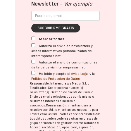
Newsletter -
Ver ejemplo
SUSCRIBIRME GRATIS
Marcar todos
Autorizo el envío de newsletters y
avisos informativos personalizados de
interempresas.net
Autorizo el envío de comunicaciones
de terceros vía interempresas.net
He leído y acepto el
Aviso Legal
y la
Política de Protección de Datos
Responsable:
Interempresas Media, S.L.U.
Finalidades:
Suscripción a nuestra(s)
newsletter(s). Gestión de cuenta de usuario.
Envío de emails relacionados con la misma o
relativos a intereses similares o
asociados.
Conservación:
mientras dure la
relación con Ud., o mientras sea necesario para
llevar a cabo las finalidades especificadas
Cesión:
Los datos pueden cederse a otras
empresas del
grupo
por motivos de gestión interna.
Derechos:
Acceso, rectificación, oposición, supresión,