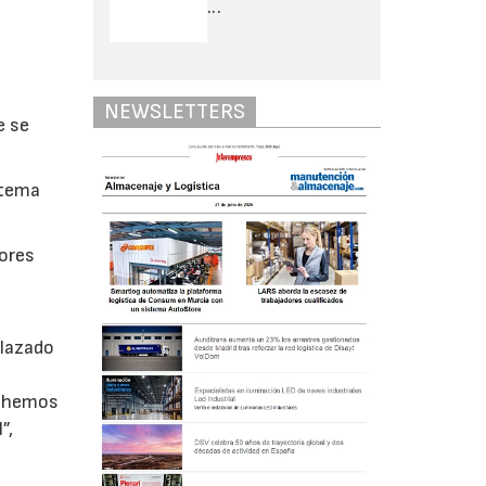
...
NEWSLETTERS
e se
stema
dores
plazado
n hemos
”,