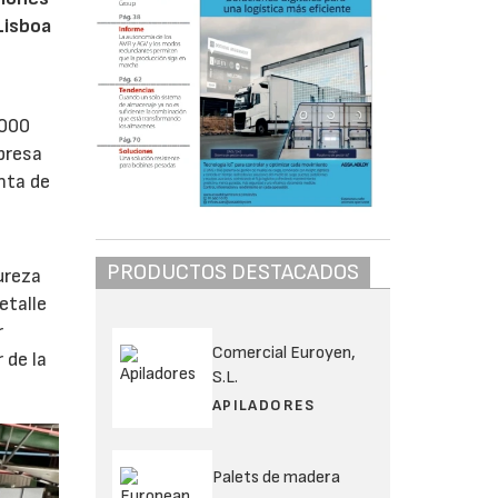
Lisboa
.000
presa
anta de
s
PRODUCTOS DESTACADOS
ureza
etalle
r
Comercial Euroyen,
 de la
S.L.
APILADORES
Palets de madera