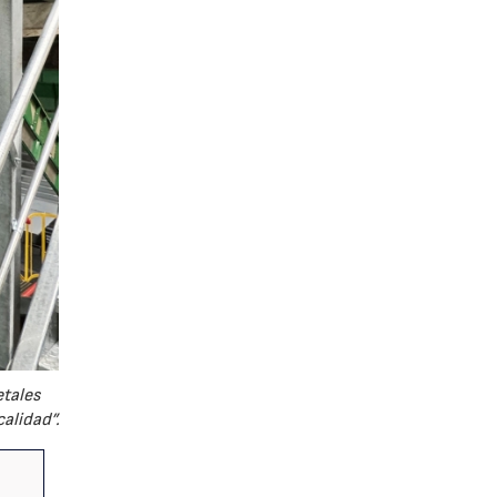
etales
alidad”.