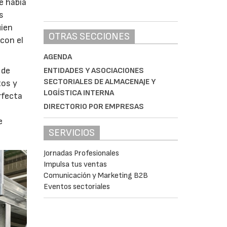
e había
s
uien
OTRAS SECCIONES
con el
AGENDA
 de
ENTIDADES Y ASOCIACIONES
SECTORIALES DE ALMACENAJE Y
tos y
LOGÍSTICA INTERNA
rfecta
DIRECTORIO POR EMPRESAS
e
SERVICIOS
Jornadas Profesionales
Impulsa tus ventas
Comunicación y Marketing B2B
Eventos sectoriales