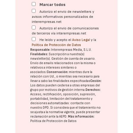
Marcar todos
Autorizo el envío de newsletters y
avisos informativos personalizados de
interempresas.net
Autorizo el envío de comunicaciones
de terceros vía interempresas.net
He leído y acepto el
Aviso Legal
y la
Política de Protección de Datos
Responsable:
Interempresas Media, S.L.U.
Finalidades:
Suscripción a nuestra(s)
newsletter(s). Gestión de cuenta de usuario.
Envío de emails relacionados con la misma o
relativos a intereses similares o
asociados.
Conservación:
mientras dure la
relación con Ud., o mientras sea necesario para
llevar a cabo las finalidades especificadas
Cesión:
Los datos pueden cederse a otras
empresas del
grupo
por motivos de gestión interna.
Derechos:
Acceso, rectificación, oposición, supresión,
portabilidad, limitación del tratatamiento y
decisiones automatizadas:
contacte con
nuestro DPD
. Si considera que el tratamiento no
se ajusta a la normativa vigente, puede presentar
reclamación ante la
AEPD
.
Más información:
Política de Protección de Datos