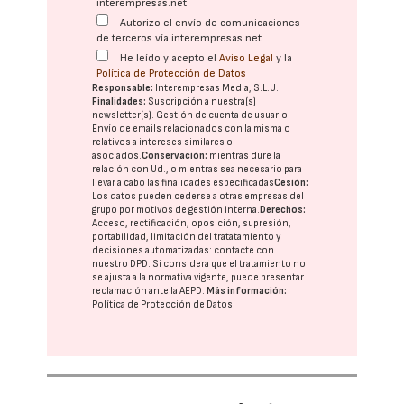
interempresas.net
Autorizo el envío de comunicaciones
de terceros vía interempresas.net
He leído y acepto el
Aviso Legal
y la
Política de Protección de Datos
Responsable:
Interempresas Media, S.L.U.
Finalidades:
Suscripción a nuestra(s)
newsletter(s). Gestión de cuenta de usuario.
Envío de emails relacionados con la misma o
relativos a intereses similares o
asociados.
Conservación:
mientras dure la
relación con Ud., o mientras sea necesario para
llevar a cabo las finalidades especificadas
Cesión:
Los datos pueden cederse a otras
empresas del
grupo
por motivos de gestión interna.
Derechos:
Acceso, rectificación, oposición, supresión,
portabilidad, limitación del tratatamiento y
decisiones automatizadas:
contacte con
nuestro DPD
. Si considera que el tratamiento no
se ajusta a la normativa vigente, puede presentar
reclamación ante la
AEPD
.
Más información:
Política de Protección de Datos