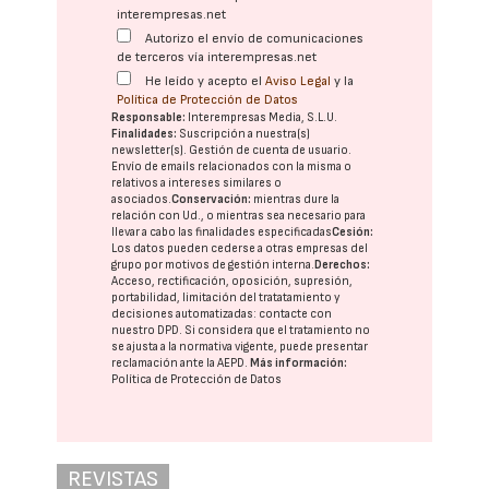
interempresas.net
Autorizo el envío de comunicaciones
de terceros vía interempresas.net
He leído y acepto el
Aviso Legal
y la
Política de Protección de Datos
Responsable:
Interempresas Media, S.L.U.
Finalidades:
Suscripción a nuestra(s)
newsletter(s). Gestión de cuenta de usuario.
Envío de emails relacionados con la misma o
relativos a intereses similares o
asociados.
Conservación:
mientras dure la
relación con Ud., o mientras sea necesario para
llevar a cabo las finalidades especificadas
Cesión:
Los datos pueden cederse a otras
empresas del
grupo
por motivos de gestión interna.
Derechos:
Acceso, rectificación, oposición, supresión,
portabilidad, limitación del tratatamiento y
decisiones automatizadas:
contacte con
nuestro DPD
. Si considera que el tratamiento no
se ajusta a la normativa vigente, puede presentar
reclamación ante la
AEPD
.
Más información:
Política de Protección de Datos
REVISTAS