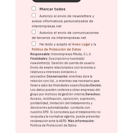
Marcar todos
Autorizo el envío de newsletters y
avisos informativos personalizados de
interempresas.net
Autorizo el envío de comunicaciones
de terceros vía interempresas.net
He leído y acepto el
Aviso Legal
y la
Política de Protección de Datos
Responsable:
Interempresas Media, S.L.U.
Finalidades:
Suscripción a nuestra(s)
newsletter(s). Gestión de cuenta de usuario.
Envío de emails relacionados con la misma o
relativos a intereses similares o
asociados.
Conservación:
mientras dure la
relación con Ud., o mientras sea necesario para
llevar a cabo las finalidades especificadas
Cesión:
Los datos pueden cederse a otras
empresas del
grupo
por motivos de gestión interna.
Derechos:
Acceso, rectificación, oposición, supresión,
portabilidad, limitación del tratatamiento y
decisiones automatizadas:
contacte con
nuestro DPD
. Si considera que el tratamiento no
se ajusta a la normativa vigente, puede presentar
reclamación ante la
AEPD
.
Más información:
Política de Protección de Datos