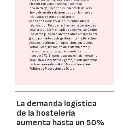
Finalidades:
Suscripción a nuestra(s)
newsletter(s). Gestión de cuenta de usuario.
Envío de emails relacionados con la misma o
relativos a intereses similares o
asociados.
Conservación:
mientras dure la
relación con Ud., o mientras sea necesario para
llevar a cabo las finalidades especificadas
Cesión:
Los datos pueden cederse a otras
empresas del
grupo
por motivos de gestión interna.
Derechos:
Acceso, rectificación, oposición, supresión,
portabilidad, limitación del tratatamiento y
decisiones automatizadas:
contacte con
nuestro DPD
. Si considera que el tratamiento no
se ajusta a la normativa vigente, puede presentar
reclamación ante la
AEPD
.
Más información:
Política de Protección de Datos
La demanda logística
de la hostelería
aumenta hasta un 50%