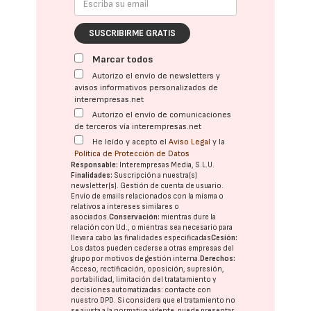
SUSCRIBIRME GRATIS
Marcar todos
Autorizo el envío de newsletters y
avisos informativos personalizados de
interempresas.net
Autorizo el envío de comunicaciones
de terceros vía interempresas.net
He leído y acepto el
Aviso Legal
y la
Política de Protección de Datos
Responsable:
Interempresas Media, S.L.U.
Finalidades:
Suscripción a nuestra(s)
newsletter(s). Gestión de cuenta de usuario.
Envío de emails relacionados con la misma o
relativos a intereses similares o
asociados.
Conservación:
mientras dure la
relación con Ud., o mientras sea necesario para
llevar a cabo las finalidades especificadas
Cesión:
Los datos pueden cederse a otras
empresas del
grupo
por motivos de gestión interna.
Derechos:
Acceso, rectificación, oposición, supresión,
portabilidad, limitación del tratatamiento y
decisiones automatizadas:
contacte con
nuestro DPD
. Si considera que el tratamiento no
se ajusta a la normativa vigente, puede presentar