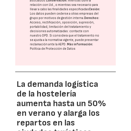
asociados.
Conservación:
mientras dure la
relación con Ud., o mientras sea necesario para
llevar a cabo las finalidades especificadas
Cesión:
Los datos pueden cederse a otras
empresas del
grupo
por motivos de gestión interna.
Derechos:
Acceso, rectificación, oposición, supresión,
portabilidad, limitación del tratatamiento y
decisiones automatizadas:
contacte con
nuestro DPD
. Si considera que el tratamiento no
se ajusta a la normativa vigente, puede presentar
reclamación ante la
AEPD
.
Más información:
Política de Protección de Datos
La demanda logística
de la hostelería
aumenta hasta un 50%
en verano y alarga los
repartos en las