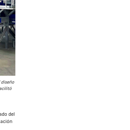
 diseño
cilitó
ado del
cación