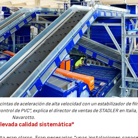
27/07/2026
29/07/2026
ntas de aceleración de alta velocidad con un estabilizador de fil
ontrol de PVC”, explica el director de ventas de STADLER en Italia,
Navarotto.
elevada calidad sistemática”
anta eran claros. Eran necesarias “unas instalaciones capac