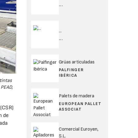
...
...
...
Grúas articuladas
PALFINGER
IBÉRICA
tintas
, PEAD,
Palets de madera
EUROPEAN PALLET
 (CSR)
ASSOCIAT
n de
zada
Comercial Euroyen,
S.L.