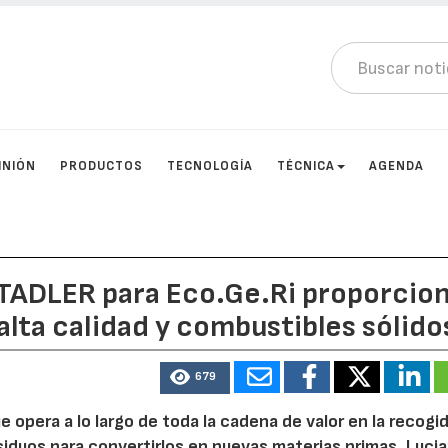
INIÓN
PRODUCTOS
TECNOLOGÍA
TÉCNICA
AGENDA
STADLER para Eco.Ge.Ri proporcio
alta calidad y combustibles sólido
679
 opera a lo largo de toda la cadena de valor en la recogid
siduos para convertirlos en nuevas materias primas. Luci