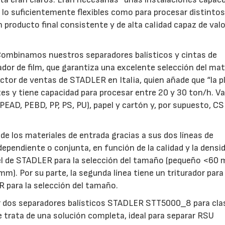
 lo suficientemente flexibles como para procesar distintos
 producto final consistente y de alta calidad capaz de valor
ombinamos nuestros separadores balísticos y cintas de
ador de film, que garantiza una excelente selección del mate
ector de ventas de STADLER en Italia, quien añade que “la p
tes y tiene capacidad para procesar entre 20 y 30 ton/h. Va
, PEAD, PEBD, PP, PS, PU), papel y cartón y, por supuesto, C
d de los materiales de entrada gracias a sus dos líneas de
ependiente o conjunta, en función de la calidad y la densid
mel de STADLER para la selección del tamaño (pequeño <60
 Por su parte, la segunda línea tiene un triturador para 
 para la selección del tamaño.
 dos separadores balísticos STADLER STT5000_8 para clas
Se trata de una solución completa, ideal para separar RSU