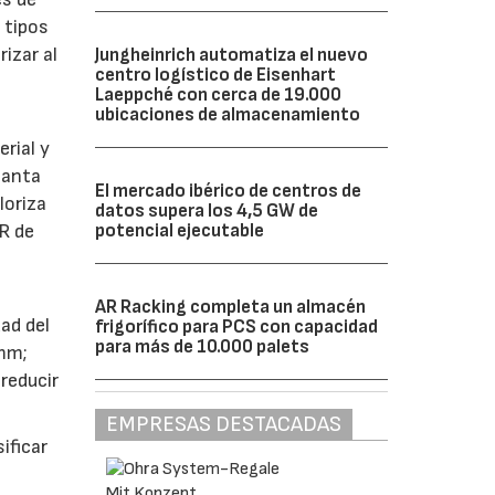
 tipos
izar al
Jungheinrich automatiza el nuevo
centro logístico de Eisenhart
Laeppché con cerca de 19.000
ubicaciones de almacenamiento
rial y
lanta
El mercado ibérico de centros de
loriza
datos supera los 4,5 GW de
potencial ejecutable
SR de
AR Racking completa un almacén
ad del
frigorífico para PCS con capacidad
para más de 10.000 palets
 mm;
reducir
EMPRESAS DESTACADAS
ificar