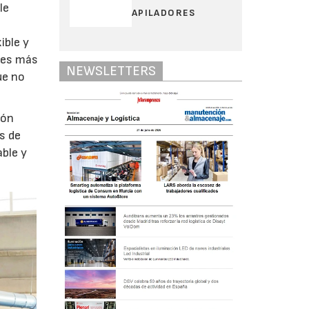
le
APILADORES
ible y
ones más
NEWSLETTERS
ue no
ión
s de
able y