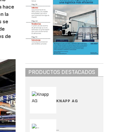
da hace
n la
s se
de
es de
PRODUCTOS DESTACADOS
KNAPP AG
...